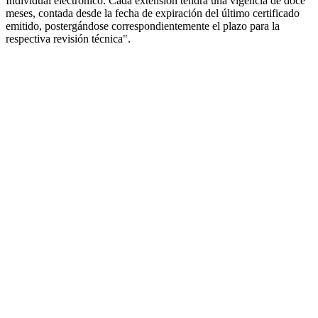
Individual electrónico. Cada extensión tendrá una vigencia de doce
meses, contada desde la fecha de expiración del último certificado
emitido, postergándose correspondientemente el plazo para la
respectiva revisión técnica".