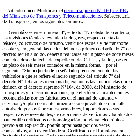
Artículo único: Modifícase el
decreto supremo N° 160, de 1997,
del Ministerio de Transportes y Telecomunicaciones
, Subsecretaría
de Transportes, en los siguientes términos:
Reemplázase en el numeral 4°, el texto: "No obstante lo anterior,
las revisiones técnicas, excluida la de gases, respecto de taxis
básicos, colectivos o de turismo, vehículos escuela y de transporte
escolar y, en general, las de los del inciso primero del artículo 7° del
decreto recién aludido, deberán realizarse en un plazo de doce meses
contados desde la fecha de expedición del C.H.I., y la de gases en
un plazo de seis meses contados en la misma forma.", por el
siguiente: "Sin perjuicio de lo señalado precedentemente, los
vehículos a que se refiere el inciso segundo del artículo 7° del
decreto N° 156, antes mencionado, excluidas las motocicletas que se
definen en el decreto supremo N°104, de 2000, del Ministerio de
Transportes y Telecomunicaciones, que efectúen las mantenciones
recomendadas por los fabricantes en el manual de garantía y
servicios y/o plan de mantenimiento o su equivalente en un taller
autorizado por los fabricantes, armadores, importadores o sus
respectivos representantes, de cada marca de vehículos y habilitados
para emitir certificados de homologación individual electrónicos
previo a su expiración, podrán optar hasta por dos veces
consecutivas, a la extensión de su Certificado de Homologación